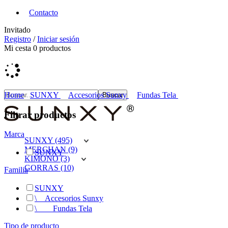
Contacto
Invitado
Registro
/
Iniciar sesión
Mi cesta
0
productos
Home
SUNXY
Accesorios Sunxy
Fundas Tela
Filtrar productos
Marca
SUNXY (495)
MERCHAN (9)
SUNXY
KIMONO (3)
GORRAS (10)
Familia
SUNXY
\
__
Accesorios Sunxy
\
__
__
Fundas Tela
Tipo de producto