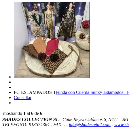
FC-ESTAMPADOS-1
Funda con Cuerda Sunxy Estampdos
Consultar
mostrando
1
al
6
de
6
SHADES COLLECTION SL
- Calle Reyes Católicos 6, N411 - 2
TELÉFONO: 913574364 - FAX: . -
info@shadesretail.com
-
www.sha