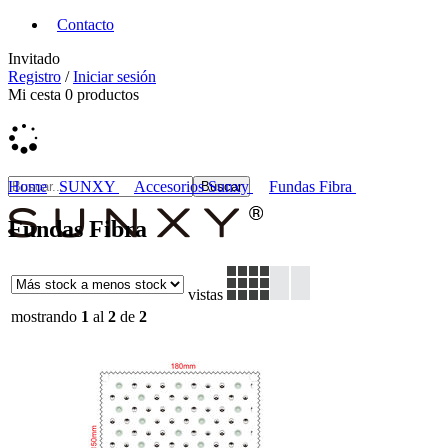
Contacto
Invitado
Registro
/
Iniciar sesión
Mi cesta
0
productos
Home
SUNXY
Accesorios Sunxy
Fundas Fibra
Fundas Fibra
vistas
mostrando
1
al
2
de
2