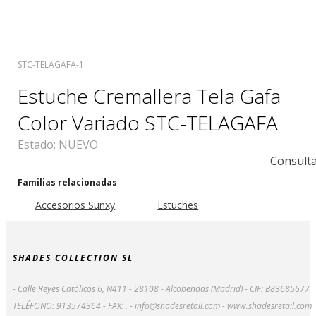
STC-TELAGAFA-1
Estuche Cremallera Tela Gafa
Color Variado STC-TELAGAFA
Estado:
NUEVO
Consult
Familias relacionadas
Accesorios Sunxy
Estuches
SHADES COLLECTION SL
- Calle Reyes Católicos 6, N411 - 28108 - Alcobendas (Madrid) - CIF: B83685677
TELÉFONO: 913574364 - FAX: . -
info@shadesretail.com
-
www.shadesretail.com