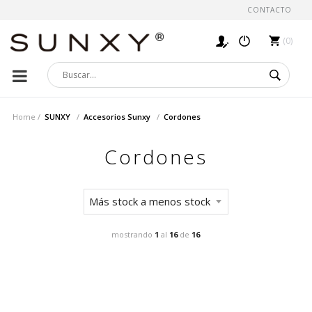
CONTACTO
0
Home
SUNXY
Accesorios Sunxy
Cordones
Cordones
mostrando
1
al
16
de
16