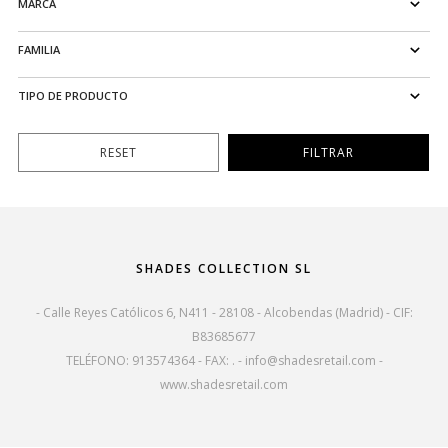
MARCA
FAMILIA
TIPO DE PRODUCTO
SHADES COLLECTION SL
- Calle Reyes Católicos 6, N411 - 28108 - Alcobendas (Madrid) - CIF:
B83685677
TELÉFONO: 913574364 - FAX: . -
info@shadesretail.com
-
www.shadesretail.com