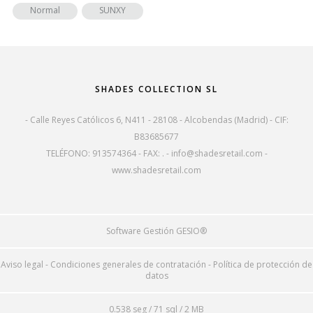
Normal
SUNXY
SHADES COLLECTION SL
- Calle Reyes Católicos 6, N411 - 28108 - Alcobendas (Madrid) - CIF:
B83685677
TELÉFONO: 913574364 - FAX: . -
info@shadesretail.com
-
www.shadesretail.com
Software Gestión
GESIO®
Aviso legal
-
Condiciones generales de contratación
-
Política de protección de
datos
0.538 seg /
71 sql
/ 2 MB