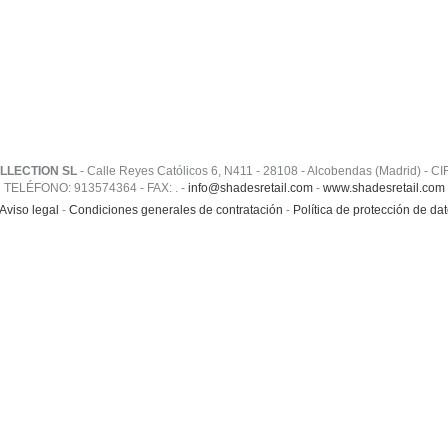
LLECTION SL
- Calle Reyes Católicos 6, N411 - 28108 - Alcobendas (Madrid) - C
TELÉFONO: 913574364 - FAX: . -
info@shadesretail.com
-
www.shadesretail.com
Aviso legal
-
Condiciones generales de contratación
-
Política de protección de da