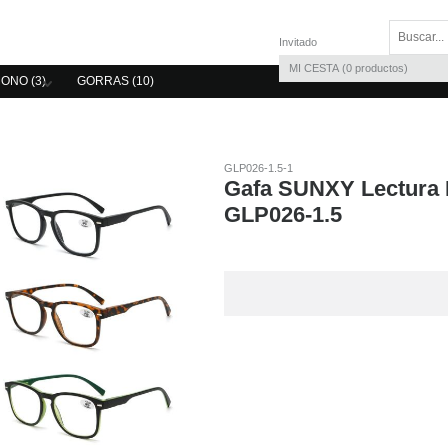
Invitado
MI CESTA
0
productos
ONO (3)
GORRAS (10)
GLP026-1.5-1
Gafa SUNXY Lectura D
GLP026-1.5