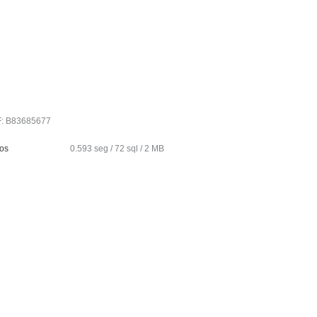
IF: B83685677
tos
0.593 seg /
72 sql
/ 2 MB