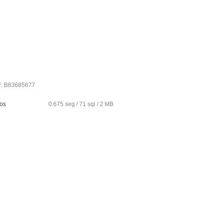
IF: B83685677
tos
0.675 seg /
71 sql
/ 2 MB