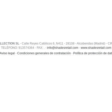
LLECTION SL
- Calle Reyes Católicos 6, N411 - 28108 - Alcobendas (Madrid) - C
TELÉFONO: 913574364 - FAX: . -
info@shadesretail.com
-
www.shadesretail.com
Aviso legal
-
Condiciones generales de contratación
-
Política de protección de da