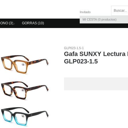
Invitado
MI CESTA
0
productos
ONO (3)
GORRAS (10)
GLP023-1.5-1
Gafa SUNXY Lectura D
GLP023-1.5